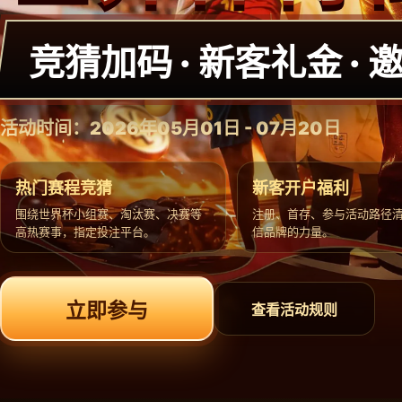
望快速上手的用户。