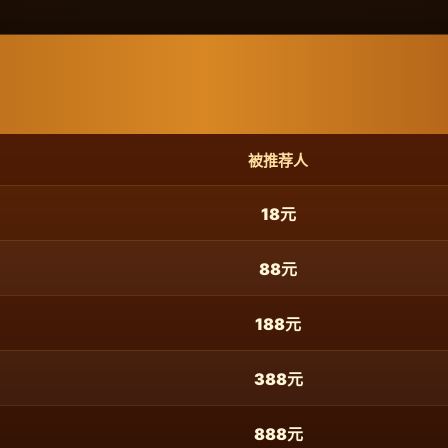
整理，让用户更快进入专区体验。
稳定架构与模块整合，让用户查看数据与完成常用操作更顺畅；