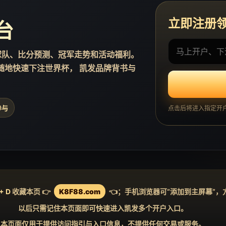
程指引，平台强调安全稳定与官方保障，整合多场馆经典玩法与