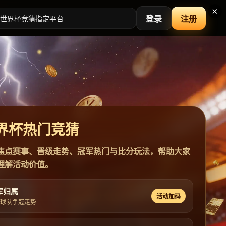
×
速进入体验，提示清晰、步骤更少，适合希