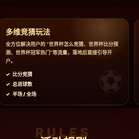
凯发官网注册的流程优化，让新用户完成设置后能快速进入查看